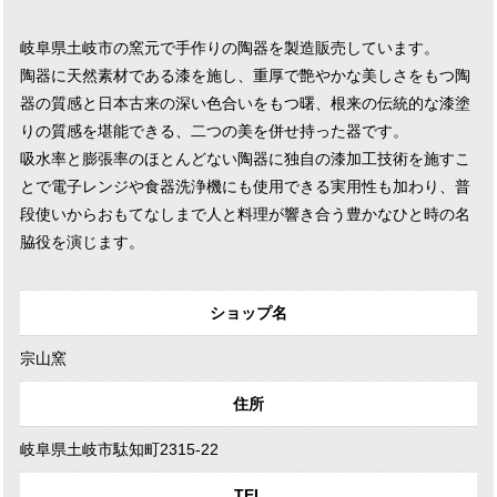
岐阜県土岐市の窯元で手作りの陶器を製造販売しています。
陶器に天然素材である漆を施し、重厚で艶やかな美しさをもつ陶
器の質感と日本古来の深い色合いをもつ曙、根来の伝統的な漆塗
りの質感を堪能できる、二つの美を併せ持った器です。
吸水率と膨張率のほとんどない陶器に独自の漆加工技術を施すこ
とで電子レンジや食器洗浄機にも使用できる実用性も加わり、普
段使いからおもてなしまで人と料理が響き合う豊かなひと時の名
脇役を演じます。
ショップ名
宗山窯
住所
岐阜県土岐市駄知町2315-22
TEL