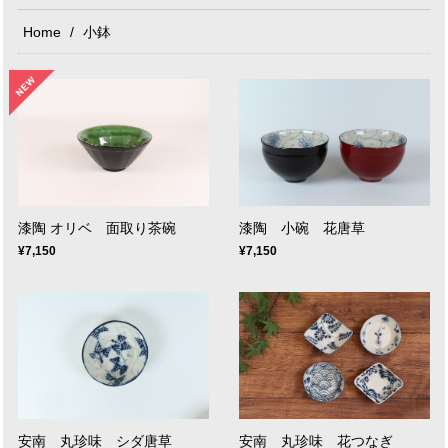
Home
小鉢
漆陶 オリベ 面取り茶碗
漆陶 小碗 花唐草
¥7,150
¥7,150
安南 丸珍味 シダ唐草
安南 丸珍味 花つなぎ