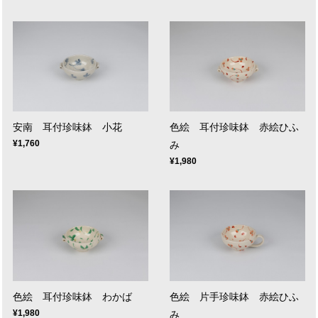
安南 耳付珍味鉢 小花
色絵 耳付珍味鉢 赤絵ひふ
¥1,760
み
¥1,980
色絵 耳付珍味鉢 わかば
色絵 片手珍味鉢 赤絵ひふ
¥1,980
み