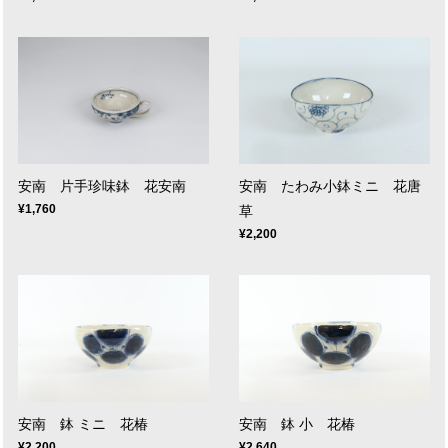
安南 片手珍味鉢 花安南
安南 たわみ小鉢ミニ 花唐
¥1,760
草
¥2,200
安南 鉢 ミニ 花椿
安南 鉢 小 花椿
¥2,200
¥2,640