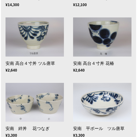
¥14,300
¥12,100
安南 高台４寸丼 ツル唐草
安南 高台４寸丼 花椿
¥2,640
¥2,640
安南 絆丼 花つなぎ
安南 平ボール ツル唐草
¥3,300
¥3,300