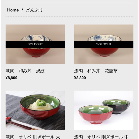
Home
どんぶり
SOLDOUT
SOLDOUT
漆陶 和み丼 渦紋
漆陶 和み丼 花唐草
¥8,800
¥8,800
漆陶 オリベ 削ぎボール 大
漆陶 オリベ 削ぎボール 中