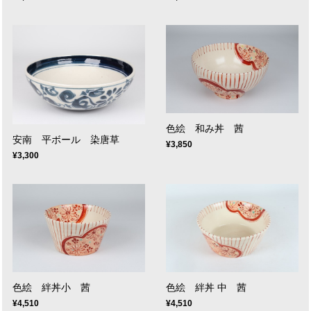
色絵 和み丼 茜
安南 平ボール 染唐草
¥3,850
¥3,300
色絵 絆丼小 茜
色絵 絆丼 中 茜
¥4,510
¥4,510