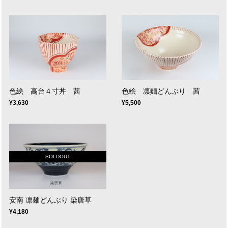
色絵 高台４寸丼 茜
色絵 凛麵どんぶり 茜
¥3,630
¥5,500
SOLDOUT
安南 凛麺どんぶり 染唐草
¥4,180