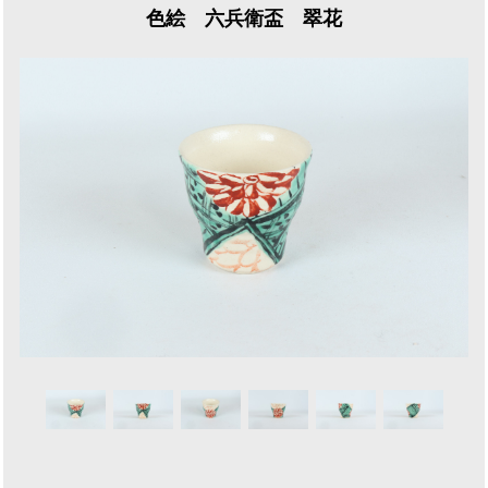
色絵 六兵衛盃 翠花