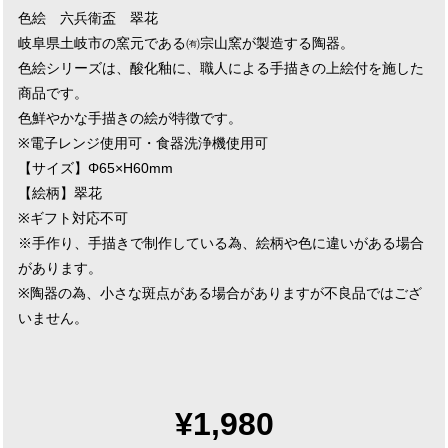
色絵 六兵衛盃 翠花
岐阜県土岐市の窯元である㈲宗山窯が製造する陶器。
色絵シリーズは、酸化釉に、職人による手描きの上絵付を施した
商品です。
色鮮やかな手描きの絵が特徴です。
※電子レンジ使用可・食器洗浄機使用可
【サイズ】Φ65×H60mm
【絵柄】翠花
※ギフト対応不可
※手作り、手描きで制作している為、絵柄や色に違いがある場合
があります。
※陶器の為、小さな斑点がある場合がありますが不良品ではござ
いません。
¥1,980