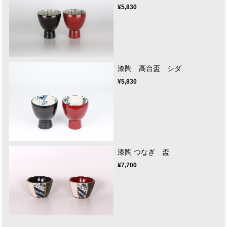
¥5,830
漆陶 高台盃 シダ
¥5,830
漆陶 つなぎ 盃
¥7,700