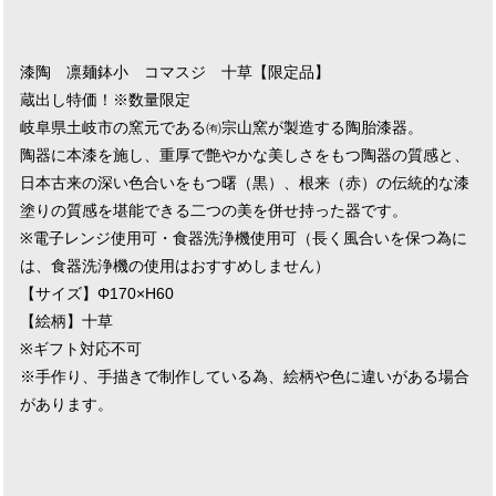
漆陶 凛麺鉢小 コマスジ 十草【限定品】
蔵出し特価！※数量限定
岐阜県土岐市の窯元である㈲宗山窯が製造する陶胎漆器。
陶器に本漆を施し、重厚で艶やかな美しさをもつ陶器の質感と、
日本古来の深い色合いをもつ曙（黒）、根来（赤）の伝統的な漆
塗りの質感を堪能できる二つの美を併せ持った器です。
※電子レンジ使用可・食器洗浄機使用可（長く風合いを保つ為に
は、食器洗浄機の使用はおすすめしません）
【サイズ】Φ170×H60
【絵柄】十草
※ギフト対応不可
※手作り、手描きで制作している為、絵柄や色に違いがある場合
があります。