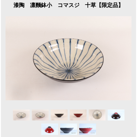
漆陶 凛麵鉢小 コマスジ 十草【限定品】