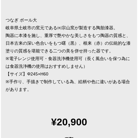
つなぎ ボール大
岐阜県土岐市の窯元である㈲宗山窯が製造する陶胎漆器。
陶器に本漆を施し、重厚で艶やかな美しさをもつ陶器の質感と、
日本古来の深い色合いをもつ曙（黒）、根来（赤）の伝統的な漆
塗りの質感を堪能できる二つの美を併せ持った器です。
※電子レンジ使用可・食器洗浄機使用可（長く風合いを保つ為に
は食器洗浄機の使用はおすすめしません）
【サイズ】Φ245×H60
※手作り、手描きで制作している為、絵柄や色に違いがある場合
があります。
¥20,900